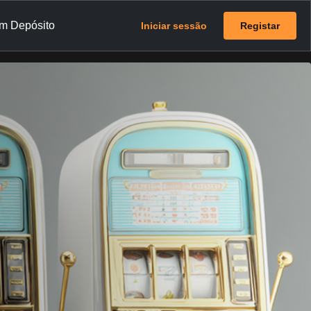
m Depósito
Iniciar sessão
Registar