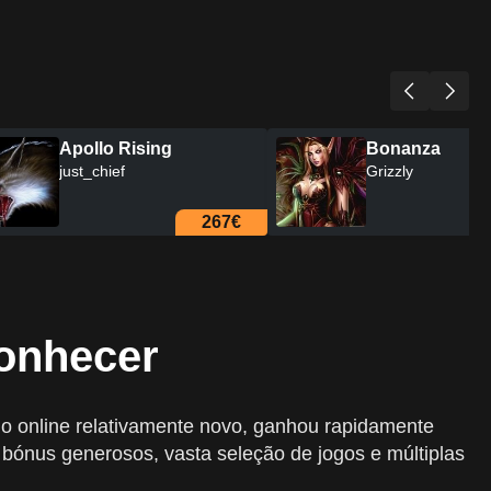
Road Trip
Apollo Rising
Black Mamba
just_chief
324€
onhecer
o online relativamente novo, ganhou rapidamente
s bónus generosos, vasta seleção de jogos e múltiplas