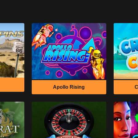
no Casino Lemon
Apollo Rising
C