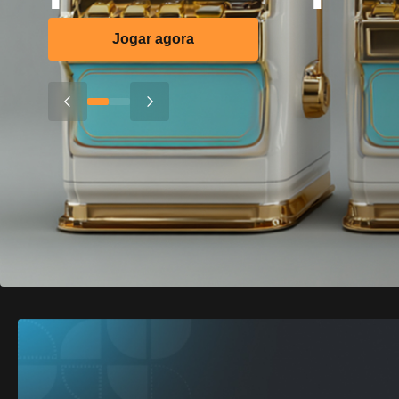
Jogar agora