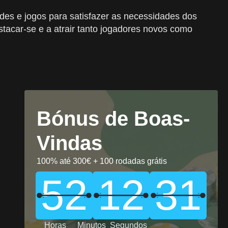
ades e jogos para satisfazer as necessidades dos
stacar-se e a atrair tanto jogadores novos como
Bónus de Boas-
Vindas
100% até 300€ + 100 rodadas grátis
52
12
29
Horas
Minutos
Segundos