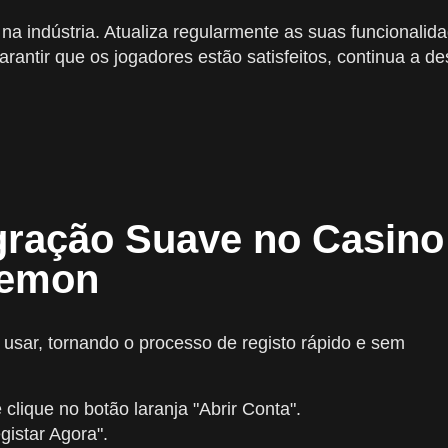
 na indústria. Atualiza regularmente as suas funcionalid
antir que os jogadores estão satisfeitos, continua a de
egração Suave no Casino
emon
 usar, tornando o processo de registo rápido e sem
 clique no botão laranja "Abrir Conta".
gistar Agora".