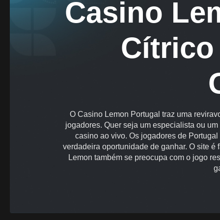
Casino Le
Cítric
O Casino Lemon Portugal traz uma reviravo
jogadores. Quer seja um especialista ou um
casino ao vivo. Os jogadores de Portuga
verdadeira oportunidade de ganhar. O site é 
Lemon também se preocupa com o jogo resp
g